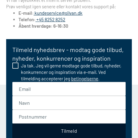
Vi har i øjeblikket et internt server problem.
Prøv venligst igen senere eller kontakt vores support på:
E-mail:
kundeservice@silvan.dk
Telefon:
+45 8252 8252
Åbent hverdage: 6-16:30
Tilmeld nyhedsbrev - modtag gode tilbud,
nyheder, konkurrencer og inspiration
Ja tak. Jeg vil gerne modtage gode tilbud, nyheder,
konkurrencer og inspiration via e-mail. Ved
tilmelding accepterer jeg
betingelserne
.
Email
Navn
Postnummer
Tilmeld