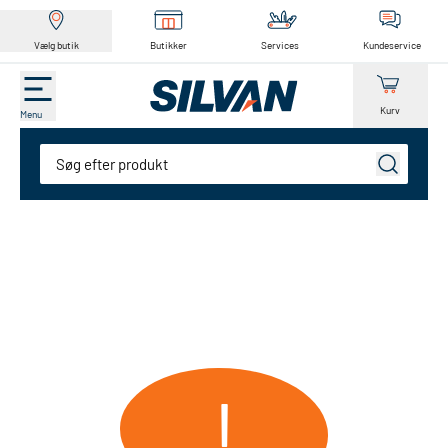
Vælg butik
Butikker
Services
Kundeservice
Kurv
Menu
Søg
!