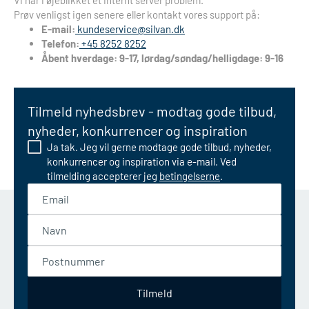
Vi har i øjeblikket et internt server problem.
Prøv venligst igen senere eller kontakt vores support på:
E-mail:
kundeservice@silvan.dk
Telefon:
+45 8252 8252
Åbent hverdage: 9-17, lørdag/søndag/helligdage: 9-16
Tilmeld nyhedsbrev - modtag gode tilbud,
nyheder, konkurrencer og inspiration
Ja tak. Jeg vil gerne modtage gode tilbud, nyheder,
konkurrencer og inspiration via e-mail. Ved
tilmelding accepterer jeg
betingelserne
.
Email
Navn
Postnummer
Tilmeld