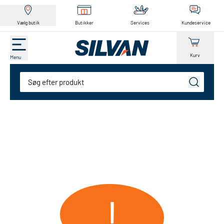
Vælg butik
Butikker
Services
Kundeservice
Kurv
Menu
Søg
!