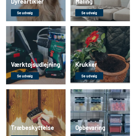
Dyreartikler
Maling
Se udvalg
Se udvalg
Værktøjsudlejning
Krukker
Se udvalg
Se udvalg
Træbeskyttelse
Opbevaring