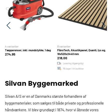
4 varianter
8 varianter
9 
Tæpperenser, inkl. mundstykke, 1 dag
FibroTech, Akustikpanel, Quanti, lys eg,
Mi
274,95
1
18x520x2440 mm
218,00
Levering tilgængeligt
På lager i 44 butikker
Silvan Byggemarked
Silvan A/S er en af Danmarks største forhandlere af
byggematerialer, som sælges til både private og professionelle
håndværkere. Vi blev grundlagt i 1874, hvor vi åbnede vores