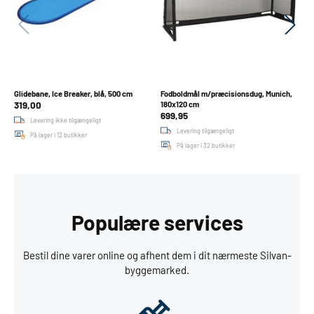
2 
Glidebane, Ice Breaker, blå, 500 cm
Fodboldmål m/præcisionsdug, Munich,
R
319,00
7
180x120 cm
699,95
Levering ikke tilgængeligt
Levering tilgængeligt
På lager i 12 butikker
På lager i 32 butikker
Populære services
Bestil dine varer online og afhent dem i dit nærmeste Silvan-
byggemarked.