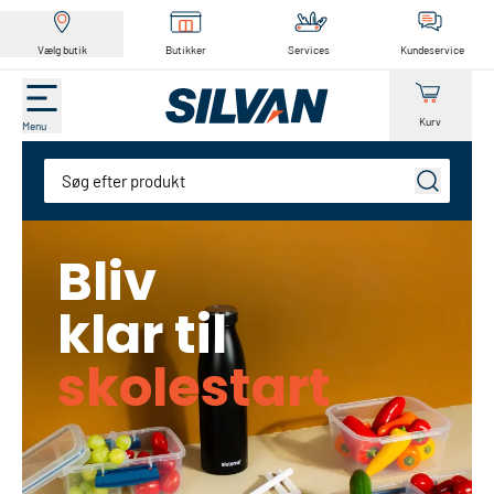
Vælg butik
Butikker
Services
Kundeservice
Kurv
Menu
Søg
Bliv
klar til
skolestart