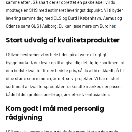
samme aften. Så snart der er oprettet en pakkelabel, vil du
modtage en SMS med estimeret leveringstidspunkt. Vi tilbyder
levering samme dag med GLS og Burd i København, Aarhus og
Odense samt GLS i Aalborg. Du kan læse mere om Burd
her
.
Stort udvalg af kvalitetsprodukter
I Silvan bestræber vi os hele tiden på at være et rigtigt
byggemarked, der lever op til at give dig det rigtige sortiment af
den bedste kvalitet til den bedste pris, så du altid er klædt på til
dine større som mindre gør-det-selv-projekter. Vi har et stort
sortiment af kvalitetsprodukter fra kendte mærker, der passer
både til den professionelle og gør-det-selv-entusiasten.
Kom godt i mål med personlig
rådgivning
I Silvan vil vi gerne give dig de rigtige produkter og den gode