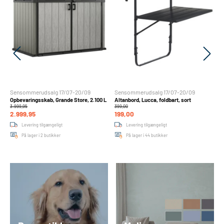
Sensommerudsalg 17/07-20/09
Sensommerudsalg 17/07-20/09
S
Opbevaringsskab, Grande Store, 2.100 L
Altanbord, Lucca, foldbart, sort
Ca
3.999,95
399,00
74
2.999,95
199,00
4
Levering tilgængeligt
Levering tilgængeligt
På lager i 2 butikker
På lager i 44 butikker