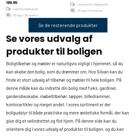
199,95
Levering ikke tilgængeligt
Levering tilgængeligt
På lager i 46 butikker
På lager i 36 butikker
Se de resterende produkter
Se vores udvalg af
produkter til boligen
Boligtilbehør og møbler er naturligvis vigtigt i hjemmet, så du
kan skabe den bolig, som du drømmer om. Hos Silvan kan du
finde et stort udvalg af tilbehør og møbler til hele boligen. På
denne måde kan du indrette din bolig med f.eks. gardiner,
garderobeskabe, møbeltilbehør, tæpper, billedrammer,
kontorartikler og meget andet. I vores sortiment er der
boligudstyr til både praktiske og mere æstetiske formål, der kan
give dig et velindrettet og flot hjem. På denne side kan du
orientere dig i vores udvalg af produkter til boligen, og du kan