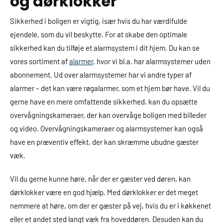
og dørklokker
Sikkerhed i boligen er vigtig, især hvis du har værdifulde
ejendele, som du vil beskytte. For at skabe den optimale
sikkerhed kan du tilføje et alarmsystem i dit hjem. Du kan se
vores sortiment af
alarmer
, hvor vi bl.a. har alarmsystemer uden
abonnement. Ud over alarmsystemer har vi andre typer af
alarmer – det kan være røgalarmer, som et hjem bør have. Vil du
gerne have en mere omfattende sikkerhed, kan du opsætte
overvågningskameraer, der kan overvåge boligen med billeder
og video. Overvågningskameraer og alarmsystemer kan også
have en præventiv effekt, der kan skræmme ubudne gæster
væk.
Vil du gerne kunne høre, når der er gæster ved døren, kan
dørklokker være en god hjælp. Med dørklokker er det meget
nemmere at høre, om der er gæster på vej, hvis du er i køkkenet
eller et andet sted langt væk fra hoveddøren. Desuden kan du