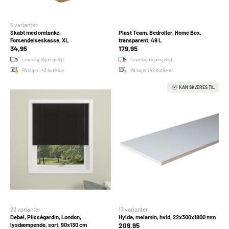
5 varianter
Skabt med omtanke,
Plast Team, Bedroller, Home Box,
Forsendelseskasse, XL
transparent, 49 L
34,95
179,95
Levering tilgængeligt
Levering tilgængeligt
På lager i 42 butikker
På lager i 42 butikker
KAN SKÆRES TIL
23 varianter
17 varianter
Debel, Plisségardin, London,
Hylde, melamin, hvid, 22x300x1800 mm
209,95
lysdæmpende, sort, 90x130 cm