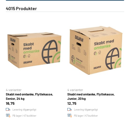
4015 Produkter
2
3
4
5
6
7
8
9
10
11
12
13
14
15
16
17
18
19
20
21
2
4 varianter
4 varianter
Skabt med omtanke, Flyttekasse,
Skabt med omtanke, Flyttekasse,
Senior, 24 kg
Junior, 20 kg
16,75
12,75
Levering tilgængeligt
Levering tilgængeligt
På lager i 47 butikker
På lager i 47 butikker