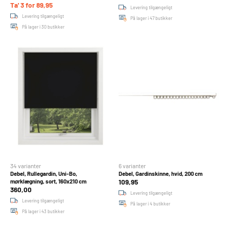
Ta' 3 for 89,95
Levering tilgængeligt
Levering tilgængeligt
På lager i 47 butikker
På lager i 30 butikker
34 varianter
6 varianter
Debel, Rullegardin, Uni-Bo,
Debel, Gardinskinne, hvid, 200 cm
109,95
mørklægning, sort, 160x210 cm
360,00
Levering tilgængeligt
Levering tilgængeligt
På lager i 4 butikker
På lager i 43 butikker