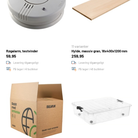
11 varianter
Røgalarm, testvinder
Hylde, massiv gran, 18x400x1200 mm
59,95
259,95
Levering tilgængeligt
Levering tilgængeligt
På lager i 41 butikker
På lager i 46 butikker