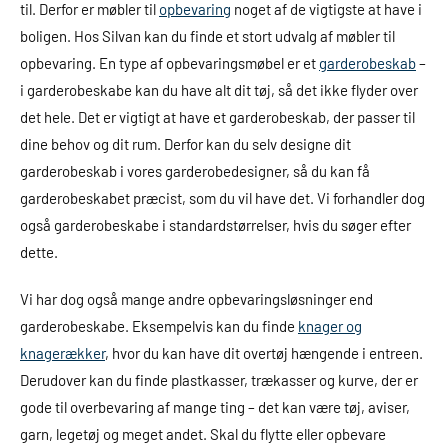
til. Derfor er møbler til
opbevaring
noget af de vigtigste at have i
boligen. Hos Silvan kan du finde et stort udvalg af møbler til
opbevaring. En type af opbevaringsmøbel er et
garderobeskab
–
i garderobeskabe kan du have alt dit tøj, så det ikke flyder over
det hele. Det er vigtigt at have et garderobeskab, der passer til
dine behov og dit rum. Derfor kan du selv designe dit
garderobeskab i vores garderobedesigner, så du kan få
garderobeskabet præcist, som du vil have det. Vi forhandler dog
også garderobeskabe i standardstørrelser, hvis du søger efter
dette.
Vi har dog også mange andre opbevaringsløsninger end
garderobeskabe. Eksempelvis kan du finde
knager og
knagerækker
, hvor du kan have dit overtøj hængende i entreen.
Derudover kan du finde plastkasser, trækasser og kurve, der er
gode til overbevaring af mange ting – det kan være tøj, aviser,
garn, legetøj og meget andet. Skal du flytte eller opbevare