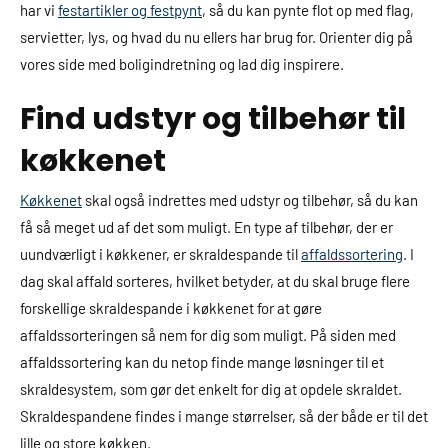
har vi
festartikler og festpynt
, så du kan pynte flot op med flag,
servietter, lys, og hvad du nu ellers har brug for. Orienter dig på
vores side med boligindretning og lad dig inspirere.
Find udstyr og tilbehør til
køkkenet
Køkkenet
skal også indrettes med udstyr og tilbehør, så du kan
få så meget ud af det som muligt. En type af tilbehør, der er
uundværligt i køkkener, er skraldespande til
affaldssortering
. I
dag skal affald sorteres, hvilket betyder, at du skal bruge flere
forskellige skraldespande i køkkenet for at gøre
affaldssorteringen så nem for dig som muligt. På siden med
affaldssortering kan du netop finde mange løsninger til et
skraldesystem, som gør det enkelt for dig at opdele skraldet.
Skraldespandene findes i mange størrelser, så der både er til det
lille og store køkken.