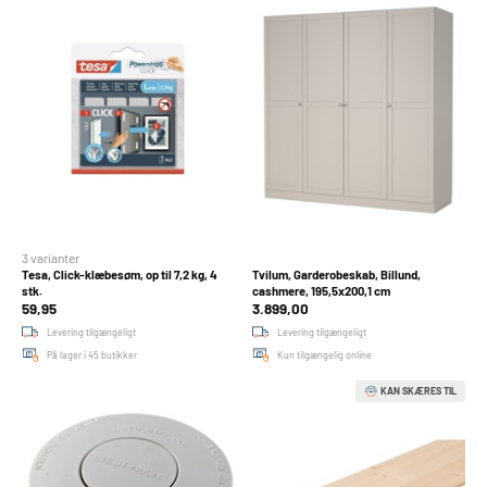
3 varianter
Tesa, Click-klæbesøm, op til 7,2 kg, 4
Tvilum, Garderobeskab, Billund,
stk.
cashmere, 195,5x200,1 cm
59,95
3.899,00
Levering tilgængeligt
Levering tilgængeligt
På lager i 45 butikker
Kun tilgængelig online
KAN SKÆRES TIL