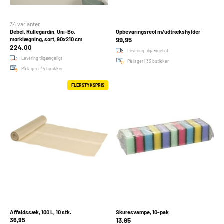
34 varianter
Debel, Rullegardin, Uni-Bo,
Opbevaringsreol m/udtrækshylder
99,95
mørklægning, sort, 90x210 cm
224,00
Levering tilgængeligt
Levering tilgængeligt
På lager i 33 butikker
På lager i 44 butikker
FLERSTYKSPRIS
Affaldssæk, 100 L, 10 stk.
Skuresvampe, 10-pak
36,95
13,95