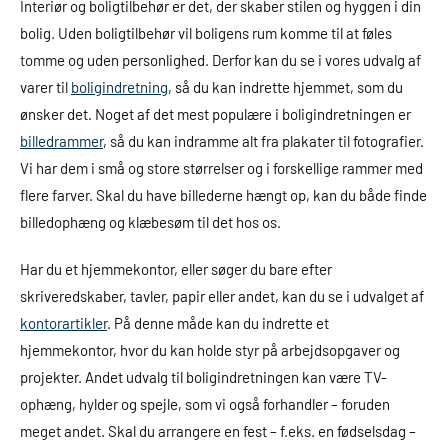
Interiør og boligtilbehør er det, der skaber stilen og hyggen i din
bolig. Uden boligtilbehør vil boligens rum komme til at føles
tomme og uden personlighed. Derfor kan du se i vores udvalg af
varer til
boligindretning
, så du kan indrette hjemmet, som du
ønsker det. Noget af det mest populære i boligindretningen er
billedrammer
, så du kan indramme alt fra plakater til fotografier.
Vi har dem i små og store størrelser og i forskellige rammer med
flere farver. Skal du have billederne hængt op, kan du både finde
billedophæng og klæbesøm til det hos os.
Har du et hjemmekontor, eller søger du bare efter
skriveredskaber, tavler, papir eller andet, kan du se i udvalget af
kontorartikler
. På denne måde kan du indrette et
hjemmekontor, hvor du kan holde styr på arbejdsopgaver og
projekter. Andet udvalg til boligindretningen kan være TV-
ophæng, hylder og spejle, som vi også forhandler – foruden
meget andet. Skal du arrangere en fest – f.eks. en fødselsdag –