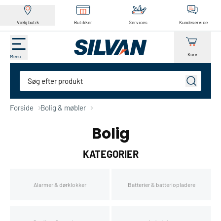
Vælg butik
Butikker
Services
Kundeservice
Kurv
Menu
Søg
Forside
Bolig & møbler
Bolig
KATEGORIER
Alarmer & dørklokker
Batterier & batteriopladere