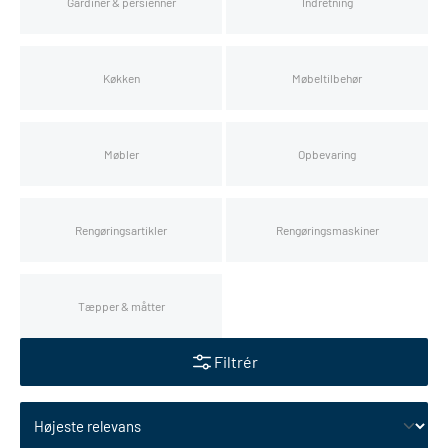
Gardiner & persienner
Indretning
Køkken
Møbeltilbehør
Møbler
Opbevaring
Rengøringsartikler
Rengøringsmaskiner
Tæpper & måtter
Filtrér
Skift sortering