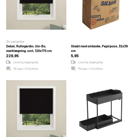
34 varianter
Debel, Rullegardin, Uni-Bo,
Skabt med omtanke, Papirpose, 32x39
mørklægning, sort, 120x175 cm
cm
229,95
5,95
Levering tilgængeligt
Levering tilgængeligt
På lager i 43 butikker
På lager i 47 butikker