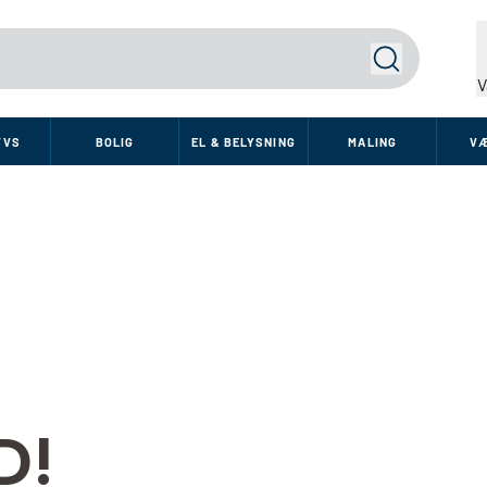
Søg
V
VVS
BOLIG
EL & BELYSNING
MALING
V
D!