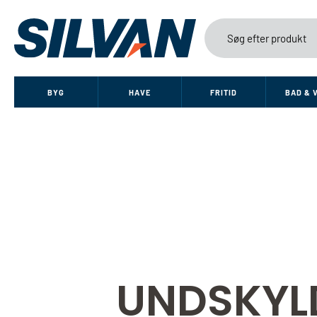
BYG
HAVE
FRITID
BAD & 
UNDSKYL