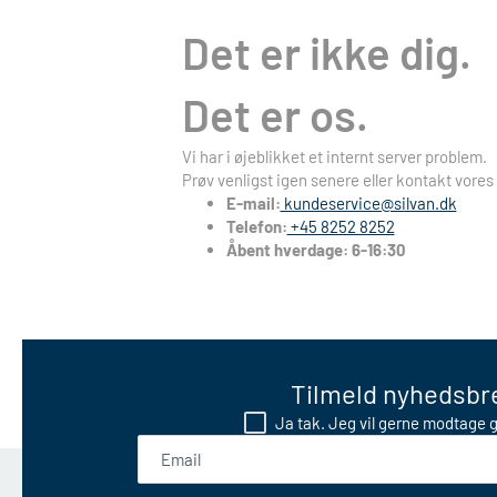
Det er ikke dig.
Det er os.
Vi har i øjeblikket et internt server problem.
Prøv venligst igen senere eller kontakt vores
E-mail:
kundeservice@silvan.dk
Telefon:
+45 8252 8252
Åbent hverdage: 6-16:30
Tilmeld nyhedsbre
Ja tak. Jeg vil gerne modtage g
Email