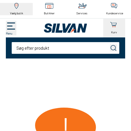
Vælg butik
Butikker
Services
Kundeservice
Kurv
Menu
Søg
!