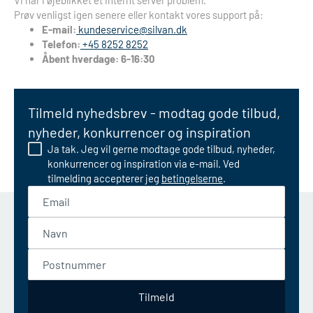
Vi har i øjeblikket et internt server problem.
Prøv venligst igen senere eller kontakt vores support på:
E-mail:
kundeservice@silvan.dk
Telefon:
+45 8252 8252
Åbent hverdage: 6-16:30
Tilmeld nyhedsbrev - modtag gode tilbud,
nyheder, konkurrencer og inspiration
Ja tak. Jeg vil gerne modtage gode tilbud, nyheder,
konkurrencer og inspiration via e-mail. Ved
tilmelding accepterer jeg
betingelserne
.
Email
Navn
Postnummer
Tilmeld