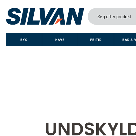
BYG
HAVE
FRITID
BAD & 
UNDSKYLD