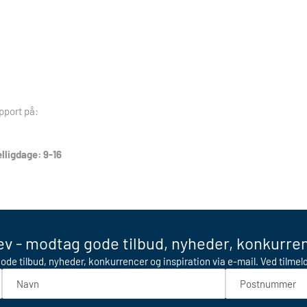
pport på:
lligdage: 9-16
v - modtag gode tilbud, nyheder, konkurren
ode tilbud, nyheder, konkurrencer og inspiration via e-mail. Ved tilme
Navn
Postnummer