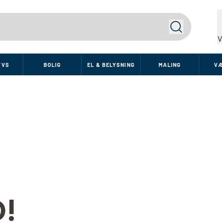
Søg
V
VVS
BOLIG
EL & BELYSNING
MALING
V
!