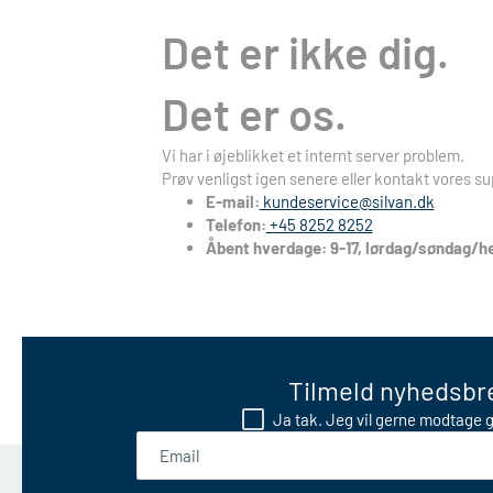
Det er ikke dig.
Det er os.
Vi har i øjeblikket et internt server problem.
Prøv venligst igen senere eller kontakt vores su
E-mail:
kundeservice@silvan.dk
Telefon:
+45 8252 8252
Åbent hverdage: 9-17, lørdag/søndag/he
Tilmeld nyhedsbre
Ja tak. Jeg vil gerne modtage g
Email