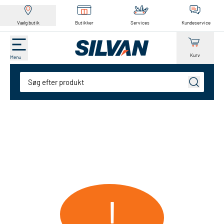
Vælg butik
Butikker
Services
Kundeservice
Kurv
Menu
Søg
!