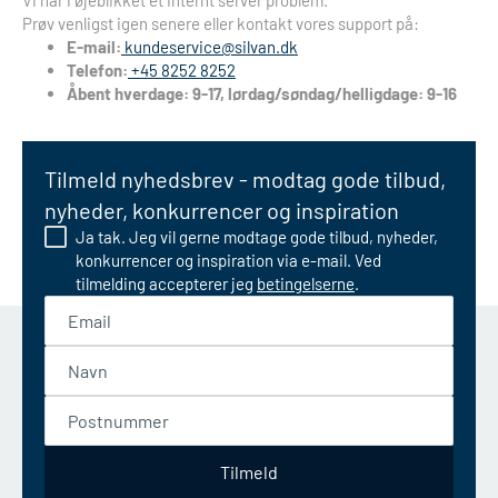
Vi har i øjeblikket et internt server problem.
Prøv venligst igen senere eller kontakt vores support på:
E-mail:
kundeservice@silvan.dk
Telefon:
+45 8252 8252
Åbent hverdage: 9-17, lørdag/søndag/helligdage: 9-16
Tilmeld nyhedsbrev - modtag gode tilbud,
nyheder, konkurrencer og inspiration
Ja tak. Jeg vil gerne modtage gode tilbud, nyheder,
konkurrencer og inspiration via e-mail. Ved
tilmelding accepterer jeg
betingelserne
.
Email
Navn
Postnummer
Tilmeld