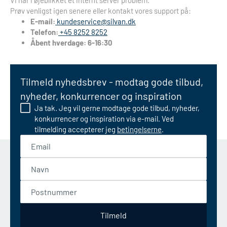
Vi har i øjeblikket et internt server problem.
Prøv venligst igen senere eller kontakt vores support på:
E-mail:
kundeservice@silvan.dk
Telefon:
+45 8252 8252
Åbent hverdage: 6-16:30
Tilmeld nyhedsbrev - modtag gode tilbud,
nyheder, konkurrencer og inspiration
Ja tak. Jeg vil gerne modtage gode tilbud, nyheder,
konkurrencer og inspiration via e-mail. Ved
tilmelding accepterer jeg
betingelserne
.
Email
Navn
Postnummer
Tilmeld