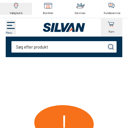
Vælg butik
Butikker
Services
Kundeservice
Kurv
Menu
Søg
!