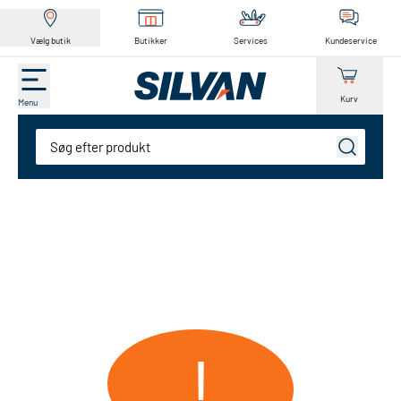
Vælg butik
Butikker
Services
Kundeservice
Kurv
Menu
Søg
!