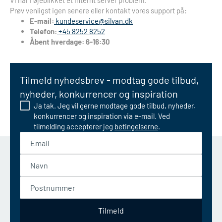
Vi har i øjeblikket et internt server problem.
Prøv venligst igen senere eller kontakt vores support på:
E-mail:
kundeservice@silvan.dk
Telefon:
+45 8252 8252
Åbent hverdage: 6-16:30
Tilmeld nyhedsbrev - modtag gode tilbud,
nyheder, konkurrencer og inspiration
Ja tak. Jeg vil gerne modtage gode tilbud, nyheder,
konkurrencer og inspiration via e-mail. Ved
tilmelding accepterer jeg
betingelserne
.
Email
Navn
Postnummer
Tilmeld