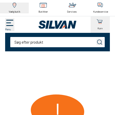
Vælg butik
Butikker
Services
Kundeservice
Kurv
Menu
Søg
!