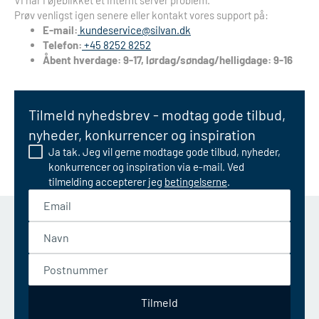
Vi har i øjeblikket et internt server problem.
Prøv venligst igen senere eller kontakt vores support på:
E-mail:
kundeservice@silvan.dk
Telefon:
+45 8252 8252
Åbent hverdage: 9-17, lørdag/søndag/helligdage: 9-16
Tilmeld nyhedsbrev - modtag gode tilbud,
nyheder, konkurrencer og inspiration
Ja tak. Jeg vil gerne modtage gode tilbud, nyheder,
konkurrencer og inspiration via e-mail. Ved
tilmelding accepterer jeg
betingelserne
.
Email
Navn
Postnummer
Tilmeld