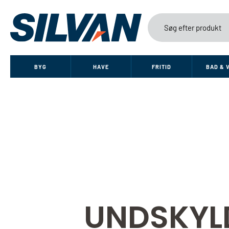
BYG
HAVE
FRITID
BAD & 
UNDSKYL