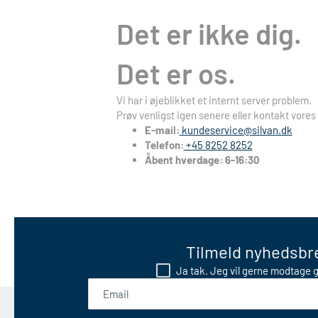
Det er ikke dig.
Det er os.
Vi har i øjeblikket et internt server problem.
Prøv venligst igen senere eller kontakt vores
E-mail:
kundeservice@silvan.dk
Telefon:
+45 8252 8252
Åbent hverdage: 6-16:30
Tilmeld nyhedsbre
Ja tak. Jeg vil gerne modtage g
Email