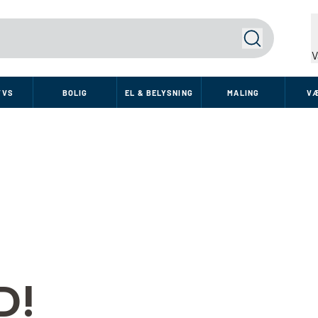
Søg
V
VVS
BOLIG
EL & BELYSNING
MALING
V
D!