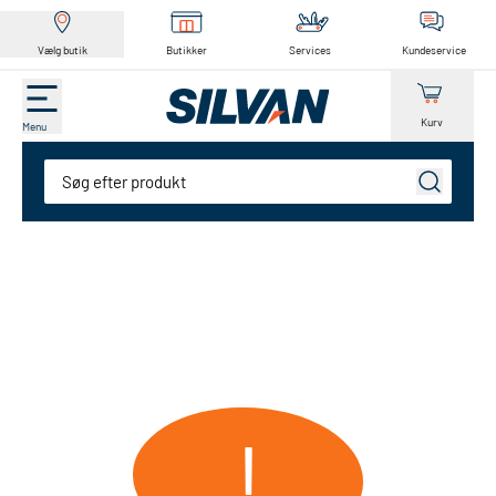
Vælg butik
Butikker
Services
Kundeservice
Kurv
Menu
Søg
!