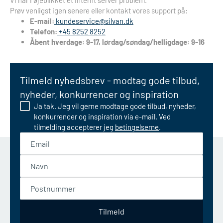
Vi har i øjeblikket et internt server problem.
Prøv venligst igen senere eller kontakt vores support på:
E-mail:
kundeservice@silvan.dk
Telefon:
+45 8252 8252
Åbent hverdage: 9-17, lørdag/søndag/helligdage: 9-16
Tilmeld nyhedsbrev - modtag gode tilbud,
nyheder, konkurrencer og inspiration
Ja tak. Jeg vil gerne modtage gode tilbud, nyheder,
konkurrencer og inspiration via e-mail. Ved
tilmelding accepterer jeg
betingelserne
.
Email
Navn
Postnummer
Tilmeld