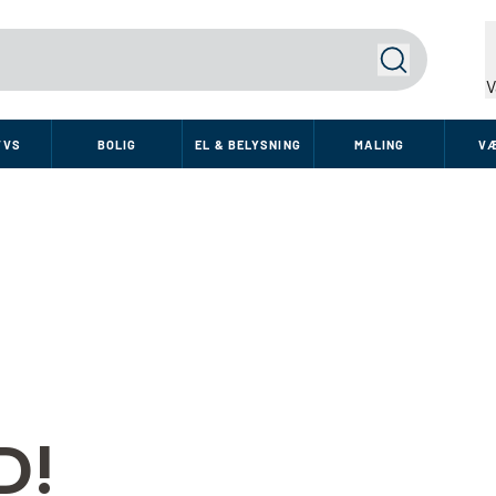
Søg
V
VVS
BOLIG
EL & BELYSNING
MALING
V
D!