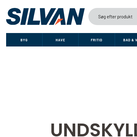
BYG
HAVE
FRITID
BAD & 
UNDSKYL