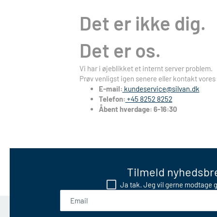
Det er ikke dig.
Det er os.
Vi har i øjeblikket et internt server problem.
Prøv venligst igen senere eller kontakt vores
E-mail:
kundeservice@silvan.dk
Telefon:
+45 8252 8252
Åbent hverdage: 6-16:30
Tilmeld nyhedsbre
Ja tak. Jeg vil gerne modtage g
Email