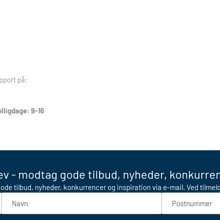
pport på:
lligdage: 9-16
v - modtag gode tilbud, nyheder, konkurren
ode tilbud, nyheder, konkurrencer og inspiration via e-mail. Ved tilme
Navn
Postnummer