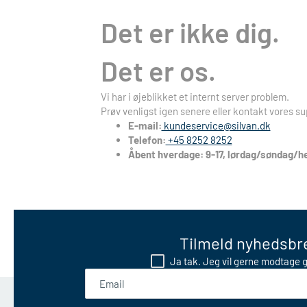
Det er ikke dig.
Det er os.
Vi har i øjeblikket et internt server problem.
Prøv venligst igen senere eller kontakt vores su
E-mail:
kundeservice@silvan.dk
Telefon:
+45 8252 8252
Åbent hverdage: 9-17, lørdag/søndag/he
Tilmeld nyhedsbre
Ja tak. Jeg vil gerne modtage g
Email