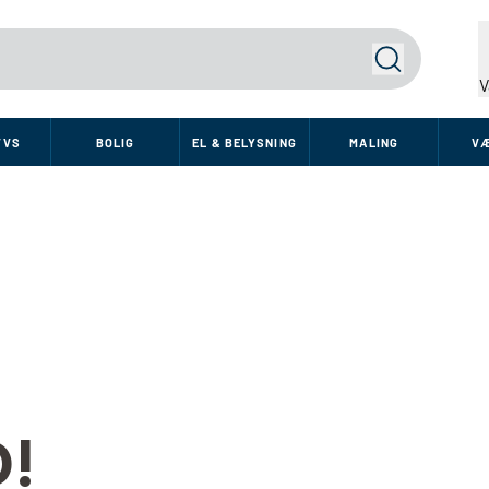
Søg
V
VVS
BOLIG
EL & BELYSNING
MALING
V
!