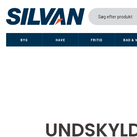
BYG
HAVE
FRITID
BAD & 
UNDSKYLD