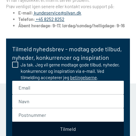
Vi har i øjeblikket et internt server problem.
Prøv venligst igen senere eller kontakt vores support på:
E-mail:
kundeservice@silvan.dk
Telefon:
+45 8252 8252
Åbent hverdage: 9-17, lørdag/søndag/helligdage: 9-16
Tilmeld nyhedsbrev - modtag gode tilbud,
nyheder, konkurrencer og inspiration
Ja tak. Jeg vil gerne modtage gode tilbud, nyheder,
konkurrencer og inspiration via e-mail. Ved
tilmelding accepterer jeg
betingelserne
.
Email
Navn
Postnummer
Tilmeld