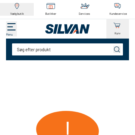
Vælg butik
Butikker
Services
Kundeservice
Kurv
Menu
Søg
!