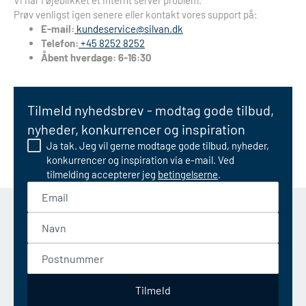
Vi har i øjeblikket et internt server problem.
Prøv venligst igen senere eller kontakt vores support på:
E-mail:
kundeservice@silvan.dk
Telefon:
+45 8252 8252
Åbent hverdage: 6-16:30
Tilmeld nyhedsbrev - modtag gode tilbud,
nyheder, konkurrencer og inspiration
Ja tak. Jeg vil gerne modtage gode tilbud, nyheder,
konkurrencer og inspiration via e-mail. Ved
tilmelding accepterer jeg
betingelserne
.
Email
Navn
Postnummer
Tilmeld