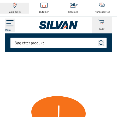
Vælg butik
Butikker
Services
Kundeservice
Kurv
Menu
Søg
!