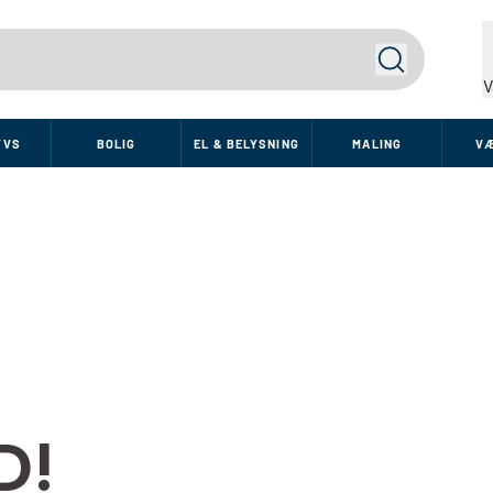
Søg
V
VVS
BOLIG
EL & BELYSNING
MALING
V
D!