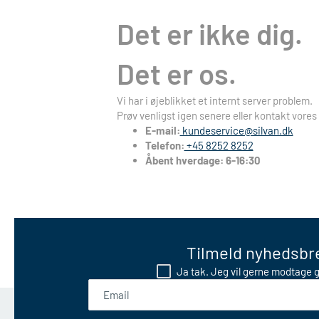
Det er ikke dig.
Det er os.
Vi har i øjeblikket et internt server problem.
Prøv venligst igen senere eller kontakt vores
E-mail:
kundeservice@silvan.dk
Telefon:
+45 8252 8252
Åbent hverdage: 6-16:30
Tilmeld nyhedsbre
Ja tak. Jeg vil gerne modtage g
Email