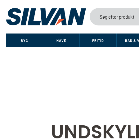
BYG
HAVE
FRITID
BAD & 
UNDSKYL