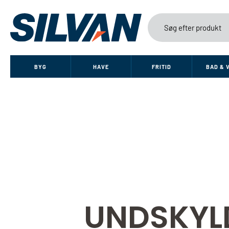
BYG
HAVE
FRITID
BAD & 
UNDSKYL