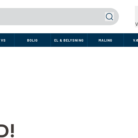
Søg
V
VVS
BOLIG
EL & BELYSNING
MALING
V
D!