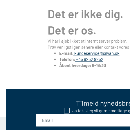
Det er ikke dig.
Det er os.
Vi har i øjeblikket et internt server problem.
Prøv venligst igen senere eller kontakt vores
E-mail:
kundeservice@silvan.dk
Telefon:
+45 8252 8252
Åbent hverdage: 6-16:30
Tilmeld nyhedsbre
Ja tak. Jeg vil gerne modtage g
Email