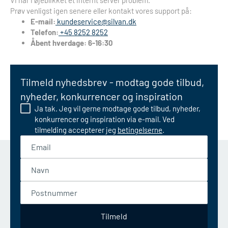
Vi har i øjeblikket et internt server problem.
Prøv venligst igen senere eller kontakt vores support på:
E-mail:
kundeservice@silvan.dk
Telefon:
+45 8252 8252
Åbent hverdage: 6-16:30
Tilmeld nyhedsbrev - modtag gode tilbud,
nyheder, konkurrencer og inspiration
Ja tak. Jeg vil gerne modtage gode tilbud, nyheder,
konkurrencer og inspiration via e-mail. Ved
tilmelding accepterer jeg
betingelserne
.
Email
Navn
Postnummer
Tilmeld