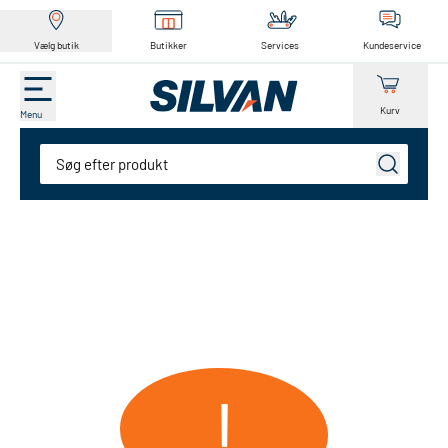
Vælg butik
Butikker
Services
Kundeservice
Kurv
Menu
Søg
!