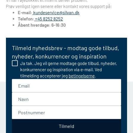
Vi har i øjeblikket et internt server problem.
Prøv venligst igen senere eller kontakt vores support på:
E-mail:
kundeservice@silvan.dk
Telefon:
+45 8252 8252
Åbent hverdage: 6-16:30
Tilmeld nyhedsbrev - modtag gode tilbud,
nyheder, konkurrencer og inspiration
Ja tak. Jeg vil gerne modtage gode tilbud, nyheder,
konkurrencer og inspiration via e-mail. Ved
tilmelding accepterer jeg
betingelserne
.
Email
Navn
Postnummer
Tilmeld