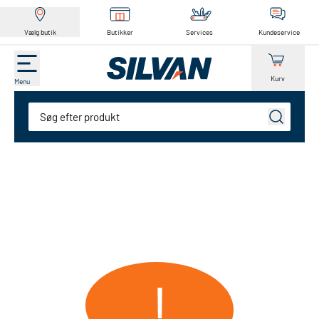
Vælg butik
Butikker
Services
Kundeservice
Kurv
Menu
Søg
!