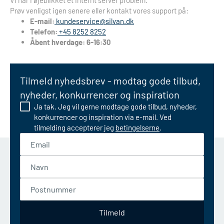
Vi har i øjeblikket et internt server problem.
Prøv venligst igen senere eller kontakt vores support på:
E-mail:
kundeservice@silvan.dk
Telefon:
+45 8252 8252
Åbent hverdage: 6-16:30
Tilmeld nyhedsbrev - modtag gode tilbud,
nyheder, konkurrencer og inspiration
Ja tak. Jeg vil gerne modtage gode tilbud, nyheder,
konkurrencer og inspiration via e-mail. Ved
tilmelding accepterer jeg
betingelserne
.
Email
Navn
Postnummer
Tilmeld