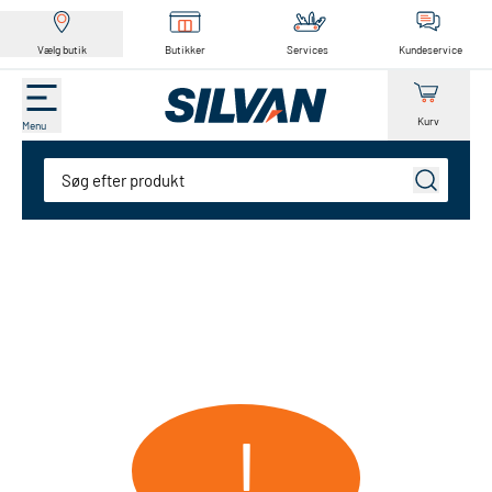
Vælg butik
Butikker
Services
Kundeservice
Kurv
Menu
Søg
!