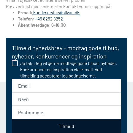
Vi har i øjeblikket et internt server problem.
Prøv venligst igen senere eller kontakt vores support på:
E-mail:
kundeservice@silvan.dk
Telefon:
+45 8252 8252
Åbent hverdage: 6-16:30
Tilmeld nyhedsbrev - modtag gode tilbud,
nyheder, konkurrencer og inspiration
Ja tak. Jeg vil gerne modtage gode tilbud, nyheder,
konkurrencer og inspiration via e-mail. Ved
tilmelding accepterer jeg
betingelserne
.
Email
Navn
Postnummer
Tilmeld