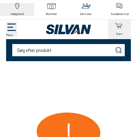
Vælg butik
Butikker
Services
Kundeservice
Kurv
Menu
Søg
!