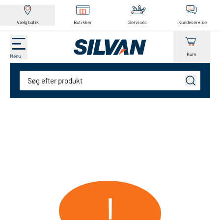
Vælg butik
Butikker
Services
Kundeservice
Kurv
Menu
Søg
!