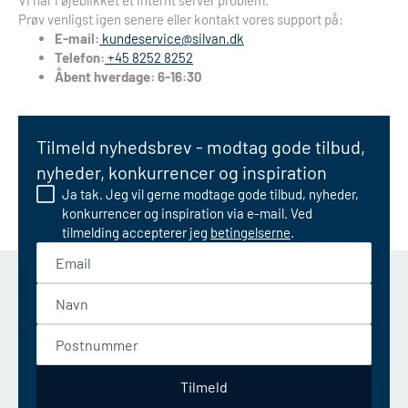
Vi har i øjeblikket et internt server problem.
Prøv venligst igen senere eller kontakt vores support på:
E-mail:
kundeservice@silvan.dk
Telefon:
+45 8252 8252
Åbent hverdage: 6-16:30
Tilmeld nyhedsbrev - modtag gode tilbud,
nyheder, konkurrencer og inspiration
Ja tak. Jeg vil gerne modtage gode tilbud, nyheder,
konkurrencer og inspiration via e-mail. Ved
tilmelding accepterer jeg
betingelserne
.
Email
Navn
Postnummer
Tilmeld