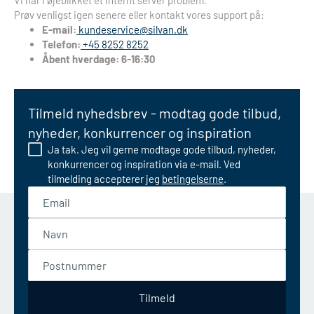
Vi har i øjeblikket et internt server problem.
Prøv venligst igen senere eller kontakt vores support på:
E-mail:
kundeservice@silvan.dk
Telefon:
+45 8252 8252
Åbent hverdage: 6-16:30
Tilmeld nyhedsbrev - modtag gode tilbud,
nyheder, konkurrencer og inspiration
Ja tak. Jeg vil gerne modtage gode tilbud, nyheder,
konkurrencer og inspiration via e-mail. Ved
tilmelding accepterer jeg
betingelserne
.
Email
Navn
Postnummer
Tilmeld