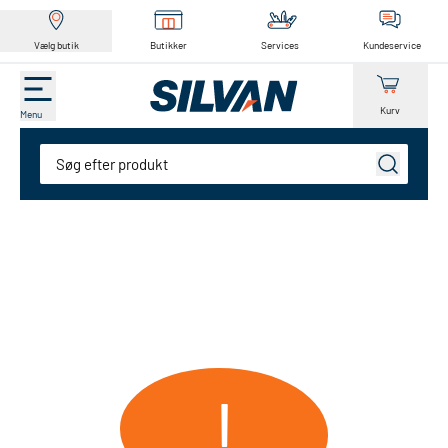
Vælg butik
Butikker
Services
Kundeservice
Kurv
Menu
Søg
!