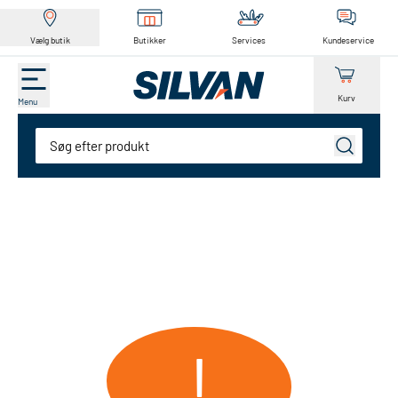
Vælg butik
Butikker
Services
Kundeservice
Kurv
Menu
Søg
!