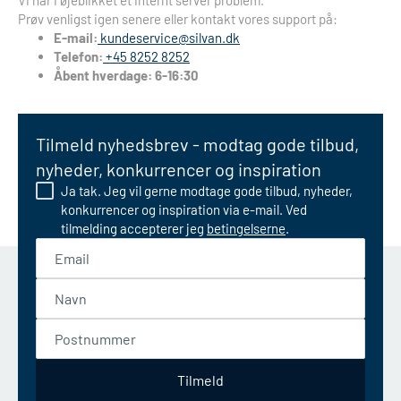
Vi har i øjeblikket et internt server problem.
Prøv venligst igen senere eller kontakt vores support på:
E-mail:
kundeservice@silvan.dk
Telefon:
+45 8252 8252
Åbent hverdage: 6-16:30
Tilmeld nyhedsbrev - modtag gode tilbud,
nyheder, konkurrencer og inspiration
Ja tak. Jeg vil gerne modtage gode tilbud, nyheder,
konkurrencer og inspiration via e-mail. Ved
tilmelding accepterer jeg
betingelserne
.
Email
Navn
Postnummer
Tilmeld