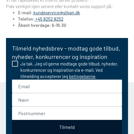
Vi har i øjeblikket et internt server problem.
Prøv venligst igen senere eller kontakt vores support på:
E-mail:
kundeservice@silvan.dk
Telefon:
+45 8252 8252
Åbent hverdage: 6-16:30
Tilmeld nyhedsbrev - modtag gode tilbud,
nyheder, konkurrencer og inspiration
Ja tak. Jeg vil gerne modtage gode tilbud, nyheder,
konkurrencer og inspiration via e-mail. Ved
tilmelding accepterer jeg
betingelserne
.
Email
Navn
Postnummer
Tilmeld