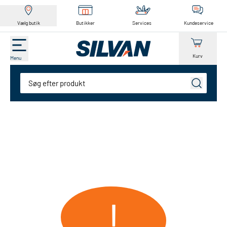
Vælg butik
Butikker
Services
Kundeservice
Kurv
Menu
Søg
!