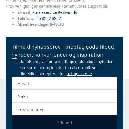
Vi har i øjeblikket et internt server problem.
Prøv venligst igen senere eller kontakt vores support på:
E-mail:
kundeservice@silvan.dk
Telefon:
+45 8252 8252
Åbent hverdage: 6-16:30
Tilmeld nyhedsbrev - modtag gode tilbud,
nyheder, konkurrencer og inspiration
Ja tak. Jeg vil gerne modtage gode tilbud, nyheder,
konkurrencer og inspiration via e-mail. Ved
tilmelding accepterer jeg
betingelserne
.
Email
Navn
Postnummer
Tilmeld