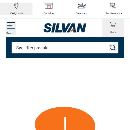
Vælg butik
Butikker
Services
Kundeservice
Kurv
Menu
Søg
!