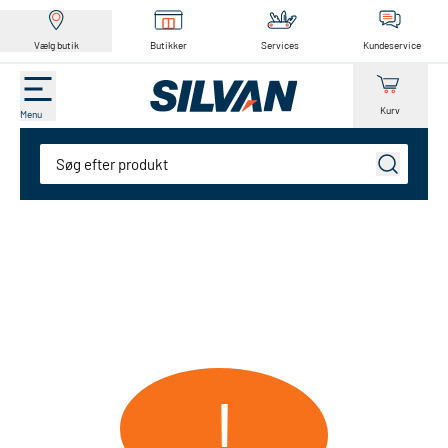
Vælg butik
Butikker
Services
Kundeservice
Kurv
Menu
Søg
!