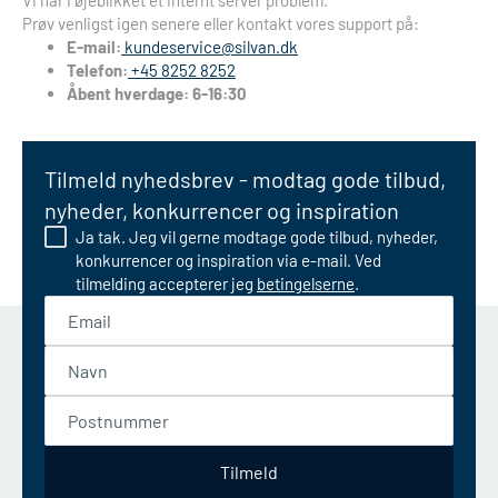
Vi har i øjeblikket et internt server problem.
Prøv venligst igen senere eller kontakt vores support på:
E-mail:
kundeservice@silvan.dk
Telefon:
+45 8252 8252
Åbent hverdage: 6-16:30
Tilmeld nyhedsbrev - modtag gode tilbud,
nyheder, konkurrencer og inspiration
Ja tak. Jeg vil gerne modtage gode tilbud, nyheder,
konkurrencer og inspiration via e-mail. Ved
tilmelding accepterer jeg
betingelserne
.
Email
Navn
Postnummer
Tilmeld