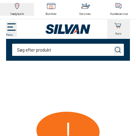
Vælg butik
Butikker
Services
Kundeservice
Kurv
Menu
Søg
!