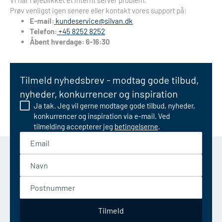
Vi har i øjeblikket et internt server problem.
Prøv venligst igen senere eller kontakt vores support på:
E-mail:
kundeservice@silvan.dk
Telefon:
+45 8252 8252
Åbent hverdage: 6-16:30
Tilmeld nyhedsbrev - modtag gode tilbud,
nyheder, konkurrencer og inspiration
Ja tak. Jeg vil gerne modtage gode tilbud, nyheder,
konkurrencer og inspiration via e-mail. Ved
tilmelding accepterer jeg
betingelserne
.
Email
Navn
Postnummer
Tilmeld