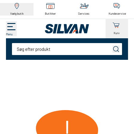
Vælg butik
Butikker
Services
Kundeservice
Kurv
Menu
Søg
!