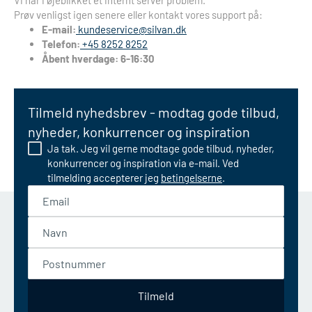
Vi har i øjeblikket et internt server problem.
Prøv venligst igen senere eller kontakt vores support på:
E-mail:
kundeservice@silvan.dk
Telefon:
+45 8252 8252
Åbent hverdage: 6-16:30
Tilmeld nyhedsbrev - modtag gode tilbud,
nyheder, konkurrencer og inspiration
Ja tak. Jeg vil gerne modtage gode tilbud, nyheder,
konkurrencer og inspiration via e-mail. Ved
tilmelding accepterer jeg
betingelserne
.
Email
Navn
Postnummer
Tilmeld