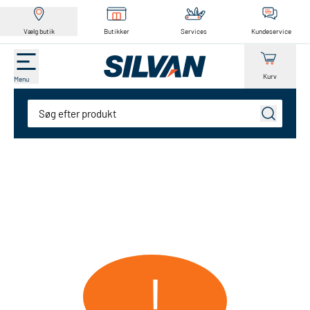
Vælg butik
Butikker
Services
Kundeservice
Kurv
Menu
Søg
!