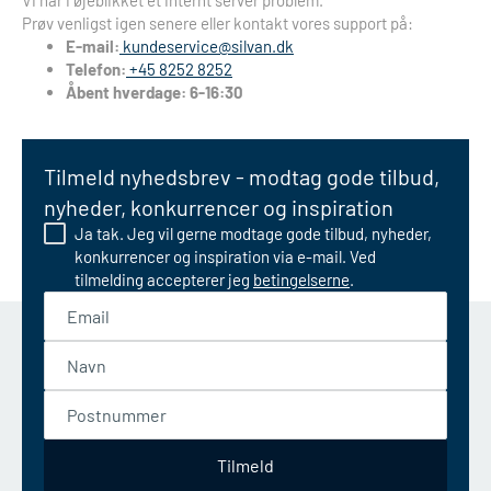
Vi har i øjeblikket et internt server problem.
Prøv venligst igen senere eller kontakt vores support på:
E-mail:
kundeservice@silvan.dk
Telefon:
+45 8252 8252
Åbent hverdage: 6-16:30
Tilmeld nyhedsbrev - modtag gode tilbud,
nyheder, konkurrencer og inspiration
Ja tak. Jeg vil gerne modtage gode tilbud, nyheder,
konkurrencer og inspiration via e-mail. Ved
tilmelding accepterer jeg
betingelserne
.
Email
Navn
Postnummer
Tilmeld