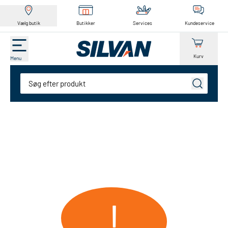
Vælg butik
Butikker
Services
Kundeservice
Kurv
Menu
Søg
!