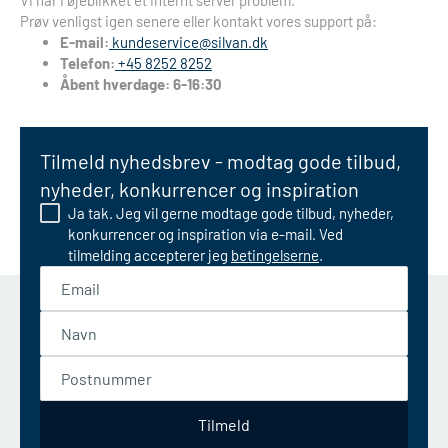
Vi har i øjeblikket et internt server problem.
Prøv venligst igen senere eller kontakt vores support på:
E-mail:
kundeservice@silvan.dk
Telefon:
+45 8252 8252
Åbent hverdage: 6-16:30
Tilmeld nyhedsbrev - modtag gode tilbud,
nyheder, konkurrencer og inspiration
Ja tak. Jeg vil gerne modtage gode tilbud, nyheder,
konkurrencer og inspiration via e-mail. Ved
tilmelding accepterer jeg
betingelserne
.
Email
Navn
Postnummer
Tilmeld