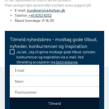
Vi har i øjeblikket et internt server problem.
Prøv venligst igen senere eller kontakt vores support på:
E-mail:
kundeservice@silvan.dk
Telefon:
+45 8252 8252
Åbent hverdage: 6-16:30
Tilmeld nyhedsbrev - modtag gode tilbud,
nyheder, konkurrencer og inspiration
Ja tak. Jeg vil gerne modtage gode tilbud, nyheder,
konkurrencer og inspiration via e-mail. Ved
tilmelding accepterer jeg
betingelserne
.
Email
Navn
Postnummer
Tilmeld