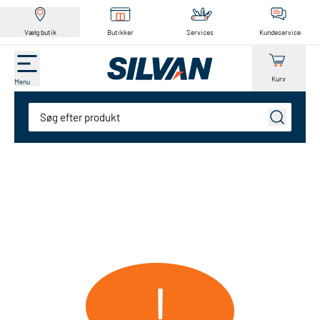
Vælg butik
Butikker
Services
Kundeservice
Kurv
Menu
Søg
!