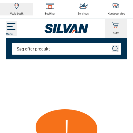
Vælg butik
Butikker
Services
Kundeservice
Kurv
Menu
Søg
!