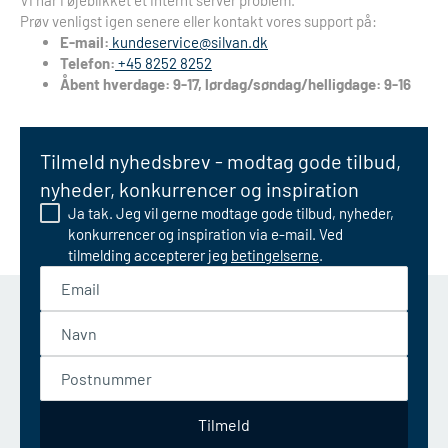
Vi har i øjeblikket et internt server problem.
Prøv venligst igen senere eller kontakt vores support på:
E-mail:
kundeservice@silvan.dk
Telefon:
+45 8252 8252
Åbent hverdage: 9-17, lørdag/søndag/helligdage: 9-16
Tilmeld nyhedsbrev - modtag gode tilbud,
nyheder, konkurrencer og inspiration
Ja tak. Jeg vil gerne modtage gode tilbud, nyheder,
konkurrencer og inspiration via e-mail. Ved
tilmelding accepterer jeg
betingelserne
.
Email
Navn
Postnummer
Tilmeld