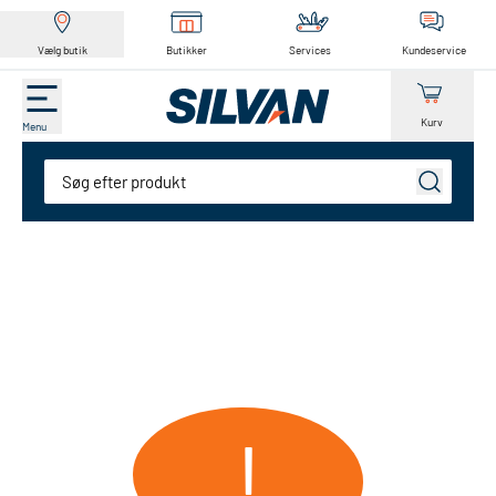
Vælg butik
Butikker
Services
Kundeservice
Kurv
Menu
Søg
!