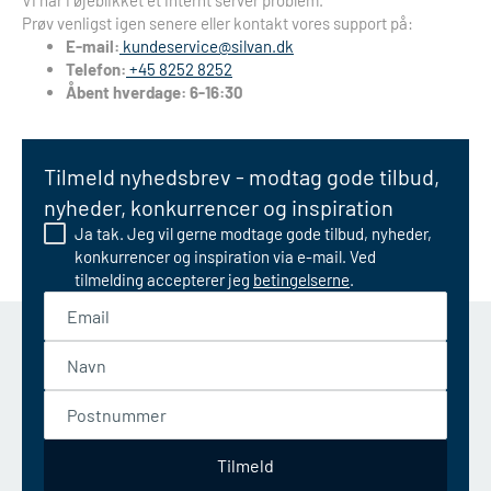
Vi har i øjeblikket et internt server problem.
Prøv venligst igen senere eller kontakt vores support på:
E-mail:
kundeservice@silvan.dk
Telefon:
+45 8252 8252
Åbent hverdage: 6-16:30
Tilmeld nyhedsbrev - modtag gode tilbud,
nyheder, konkurrencer og inspiration
Ja tak. Jeg vil gerne modtage gode tilbud, nyheder,
konkurrencer og inspiration via e-mail. Ved
tilmelding accepterer jeg
betingelserne
.
Email
Navn
Postnummer
Tilmeld