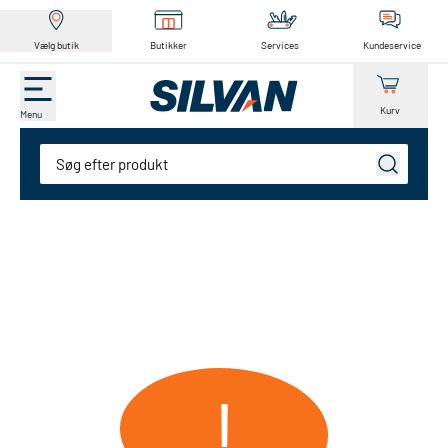
Vælg butik
Butikker
Services
Kundeservice
Kurv
Menu
Søg
!