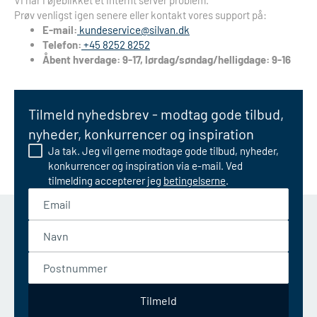
Vi har i øjeblikket et internt server problem.
Prøv venligst igen senere eller kontakt vores support på:
E-mail:
kundeservice@silvan.dk
Telefon:
+45 8252 8252
Åbent hverdage: 9-17, lørdag/søndag/helligdage: 9-16
Tilmeld nyhedsbrev - modtag gode tilbud,
nyheder, konkurrencer og inspiration
Ja tak. Jeg vil gerne modtage gode tilbud, nyheder,
konkurrencer og inspiration via e-mail. Ved
tilmelding accepterer jeg
betingelserne
.
Email
Navn
Postnummer
Tilmeld