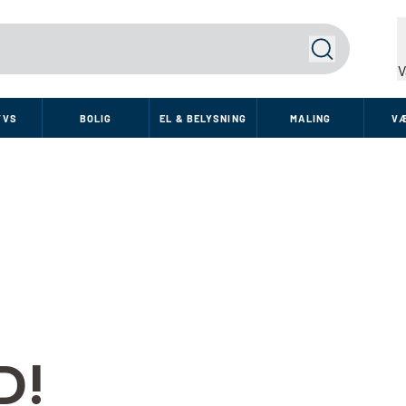
Søg
V
VVS
BOLIG
EL & BELYSNING
MALING
V
D!