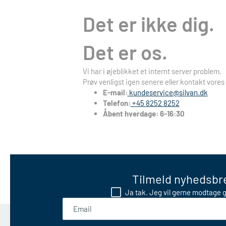
Det er ikke dig.
Det er os.
Vi har i øjeblikket et internt server problem.
Prøv venligst igen senere eller kontakt vores
E-mail:
kundeservice@silvan.dk
Telefon:
+45 8252 8252
Åbent hverdage: 6-16:30
Tilmeld nyhedsbre
Ja tak. Jeg vil gerne modtage g
Email