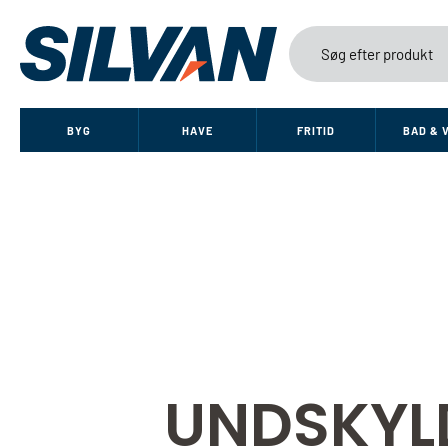
BYG
HAVE
FRITID
BAD & 
UNDSKYL