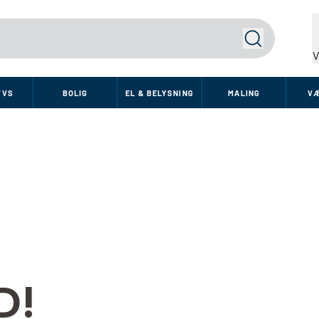
Søg
V
VVS
BOLIG
EL & BELYSNING
MALING
V
D!