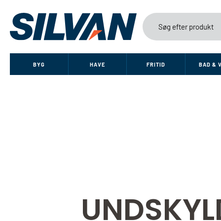
BYG
HAVE
FRITID
BAD & 
UNDSKYL