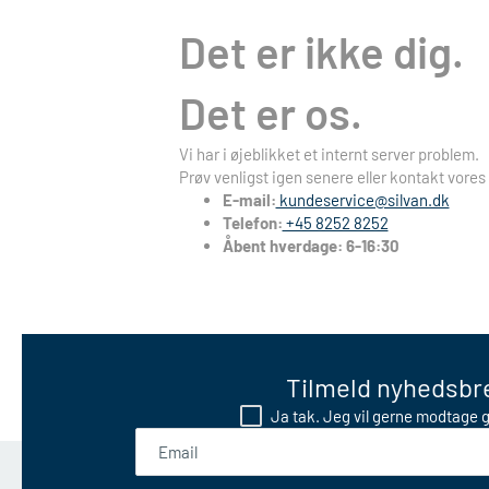
Det er ikke dig.
Det er os.
Vi har i øjeblikket et internt server problem.
Prøv venligst igen senere eller kontakt vores
E-mail:
kundeservice@silvan.dk
Telefon:
+45 8252 8252
Åbent hverdage: 6-16:30
Tilmeld nyhedsbre
Ja tak. Jeg vil gerne modtage g
Email