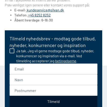
Vi har i øjeblikket et internt server problem.
Prøv venligst igen senere eller kontakt vores support på:
E-mail:
kundeservice@silvan.dk
Telefon:
+45 8252 8252
Åbent hverdage: 6-16:30
Tilmeld nyhedsbrev - modtag gode tilbud,
nyheder, konkurrencer og inspiration
Ja tak. Jeg vil gerne modtage gode tilbud, nyheder,
konkurrencer og inspiration via e-mail. Ved
tilmelding accepterer jeg
betingelserne
.
Email
Navn
Postnummer
Tilmeld