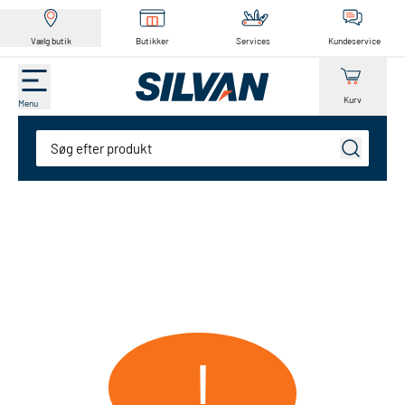
Vælg butik
Butikker
Services
Kundeservice
Kurv
Menu
Søg
!