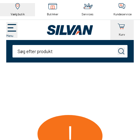
Vælg butik
Butikker
Services
Kundeservice
Kurv
Menu
Søg
!