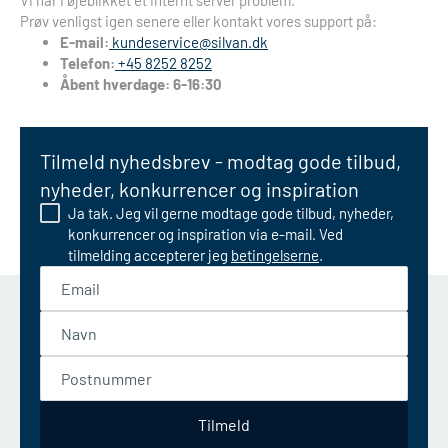
Vi har i øjeblikket et internt server problem.
Prøv venligst igen senere eller kontakt vores support på:
E-mail:
kundeservice@silvan.dk
Telefon:
+45 8252 8252
Åbent hverdage: 6-16:30
Tilmeld nyhedsbrev - modtag gode tilbud,
nyheder, konkurrencer og inspiration
Ja tak. Jeg vil gerne modtage gode tilbud, nyheder,
konkurrencer og inspiration via e-mail. Ved
tilmelding accepterer jeg
betingelserne
.
Email
Navn
Postnummer
Tilmeld