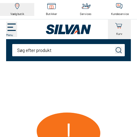
Vælg butik
Butikker
Services
Kundeservice
Kurv
Menu
Søg
!