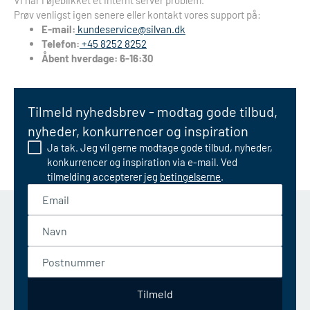
Vi har i øjeblikket et internt server problem.
Prøv venligst igen senere eller kontakt vores support på:
E-mail:
kundeservice@silvan.dk
Telefon:
+45 8252 8252
Åbent hverdage: 6-16:30
Tilmeld nyhedsbrev - modtag gode tilbud,
nyheder, konkurrencer og inspiration
Ja tak. Jeg vil gerne modtage gode tilbud, nyheder,
konkurrencer og inspiration via e-mail. Ved
tilmelding accepterer jeg
betingelserne
.
Email
Navn
Postnummer
Tilmeld