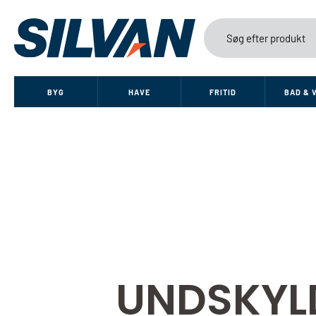
BYG
HAVE
FRITID
BAD & 
UNDSKYL