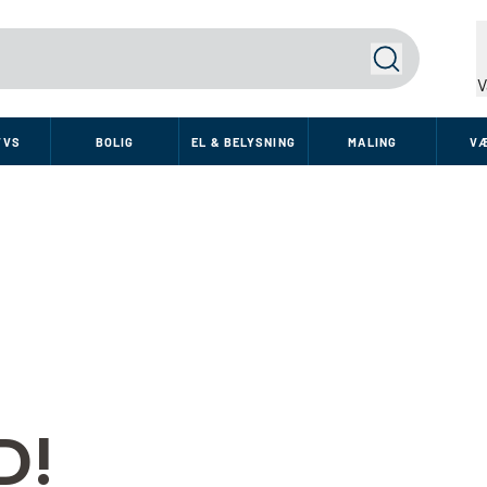
Søg
V
VVS
BOLIG
EL & BELYSNING
MALING
V
D!