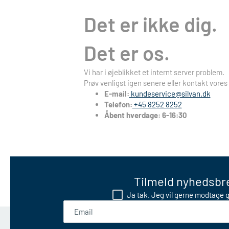
Det er ikke dig.
Det er os.
Vi har i øjeblikket et internt server problem.
Prøv venligst igen senere eller kontakt vores
E-mail:
kundeservice@silvan.dk
Telefon:
+45 8252 8252
Åbent hverdage: 6-16:30
Tilmeld nyhedsbre
Ja tak. Jeg vil gerne modtage g
Email