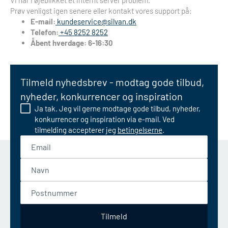
Vi har i øjeblikket et internt server problem.
Prøv venligst igen senere eller kontakt vores support på:
E-mail:
kundeservice@silvan.dk
Telefon:
+45 8252 8252
Åbent hverdage: 6-16:30
Tilmeld nyhedsbrev - modtag gode tilbud,
nyheder, konkurrencer og inspiration
Ja tak. Jeg vil gerne modtage gode tilbud, nyheder,
konkurrencer og inspiration via e-mail. Ved
tilmelding accepterer jeg
betingelserne
.
Email
Navn
Postnummer
Tilmeld