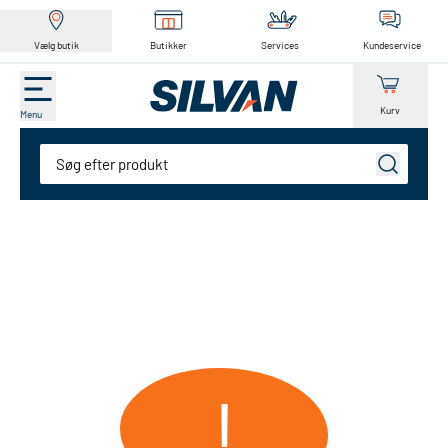
Vælg butik
Butikker
Services
Kundeservice
Kurv
Menu
Søg
!