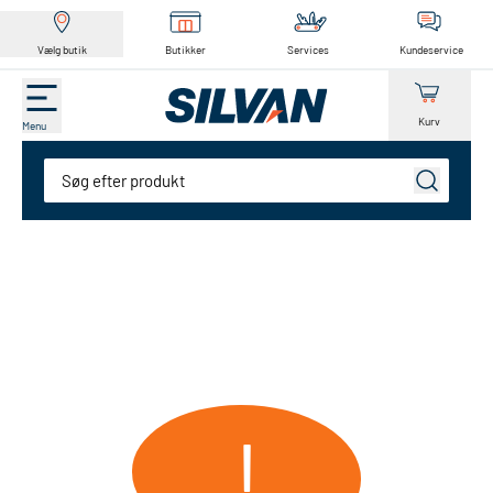
Vælg butik
Butikker
Services
Kundeservice
Kurv
Menu
Søg
!