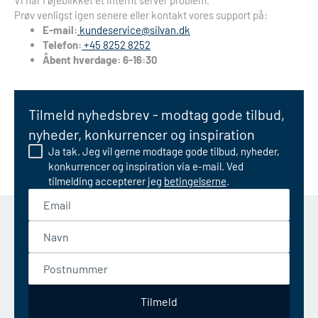
Vi har i øjeblikket et internt server problem.
Prøv venligst igen senere eller kontakt vores support på:
E-mail:
kundeservice@silvan.dk
Telefon:
+45 8252 8252
Åbent hverdage: 6-16:30
Tilmeld nyhedsbrev - modtag gode tilbud,
nyheder, konkurrencer og inspiration
Ja tak. Jeg vil gerne modtage gode tilbud, nyheder,
konkurrencer og inspiration via e-mail. Ved
tilmelding accepterer jeg
betingelserne
.
Email
Navn
Postnummer
Tilmeld