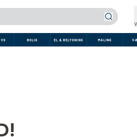
Søg
V
VVS
BOLIG
EL & BELYSNING
MALING
V
D!