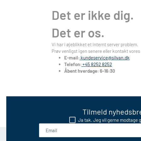
Det er ikke dig.
Det er os.
Vi har i øjeblikket et internt server problem.
Prøv venligst igen senere eller kontakt vores
E-mail:
kundeservice@silvan.dk
Telefon:
+45 8252 8252
Åbent hverdage: 6-16:30
Tilmeld nyhedsbre
Ja tak. Jeg vil gerne modtage g
Email