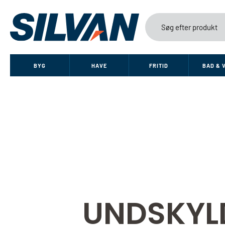
BYG
HAVE
FRITID
BAD & 
UNDSKYL