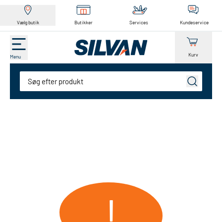
Vælg butik
Butikker
Services
Kundeservice
Kurv
Menu
Søg
!