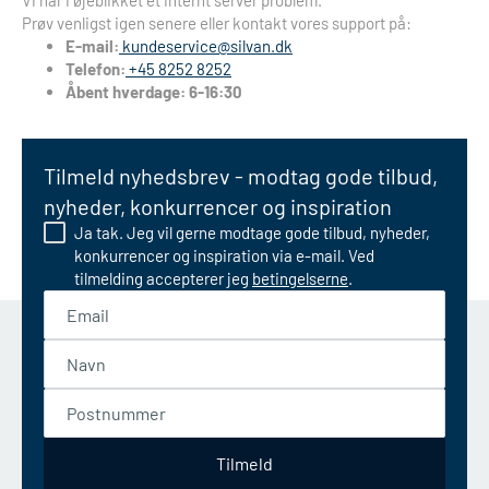
Vi har i øjeblikket et internt server problem.
Prøv venligst igen senere eller kontakt vores support på:
E-mail:
kundeservice@silvan.dk
Telefon:
+45 8252 8252
Åbent hverdage: 6-16:30
Tilmeld nyhedsbrev - modtag gode tilbud,
nyheder, konkurrencer og inspiration
Ja tak. Jeg vil gerne modtage gode tilbud, nyheder,
konkurrencer og inspiration via e-mail. Ved
tilmelding accepterer jeg
betingelserne
.
Email
Navn
Postnummer
Tilmeld