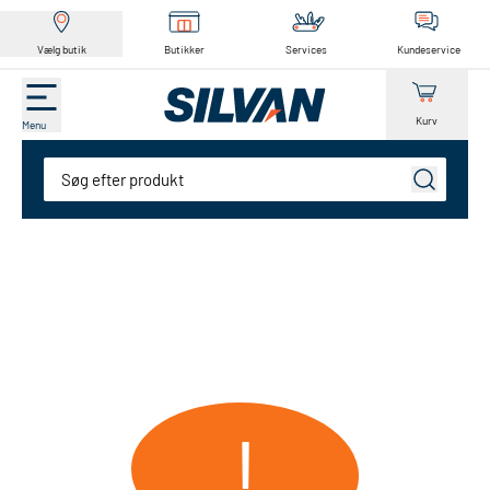
Vælg butik
Butikker
Services
Kundeservice
Kurv
Menu
Søg
!