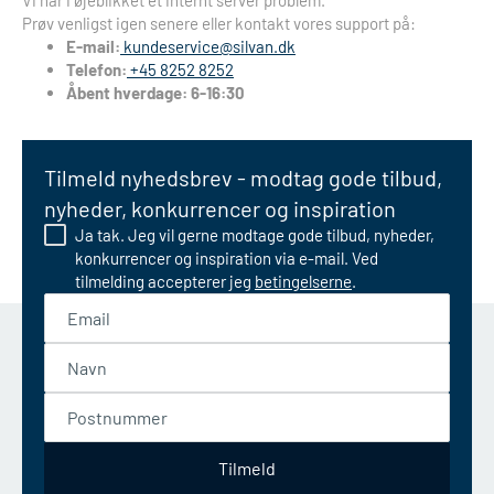
Vi har i øjeblikket et internt server problem.
Prøv venligst igen senere eller kontakt vores support på:
E-mail:
kundeservice@silvan.dk
Telefon:
+45 8252 8252
Åbent hverdage: 6-16:30
Tilmeld nyhedsbrev - modtag gode tilbud,
nyheder, konkurrencer og inspiration
Ja tak. Jeg vil gerne modtage gode tilbud, nyheder,
konkurrencer og inspiration via e-mail. Ved
tilmelding accepterer jeg
betingelserne
.
Email
Navn
Postnummer
Tilmeld