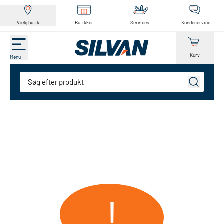
Vælg butik
Butikker
Services
Kundeservice
Kurv
Menu
Søg
!