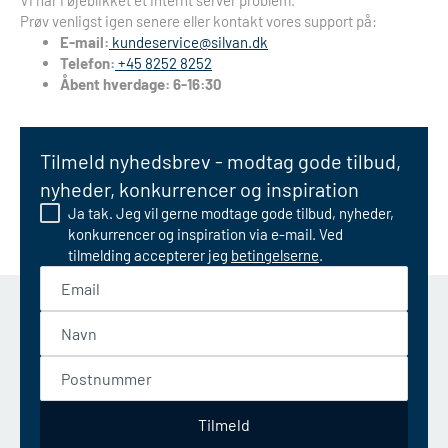
Vi har i øjeblikket et internt server problem.
Prøv venligst igen senere eller kontakt vores support på:
E-mail:
kundeservice@silvan.dk
Telefon:
+45 8252 8252
Åbent hverdage: 6-16:30
Tilmeld nyhedsbrev - modtag gode tilbud,
nyheder, konkurrencer og inspiration
Ja tak. Jeg vil gerne modtage gode tilbud, nyheder,
konkurrencer og inspiration via e-mail. Ved
tilmelding accepterer jeg
betingelserne
.
Email
Navn
Postnummer
Tilmeld