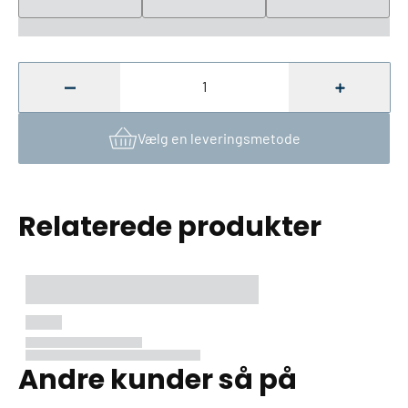
Antal
Færre
Flere
Vælg en leveringsmetode
Relaterede produkter
Andre kunder så på
Loading...