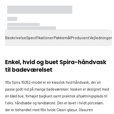
Loading...
Beskrivelse
Specifikationer
Pakkemål
Producent
Vejledninger
Enkel, hvid og buet Spira-håndvask
til badeværelset
Ifös Spira 15052-model er en klassisk hvid håndvask, der vil
passe godt ind på mange badeværelser. Vasken er designet med
en blød bue, forhøjet bagkant samt praktisk afsætningsplads til
f.eks. håndsæbe og tandbørste. Den er lavet i hvidt porcelæn,
der er behandlet med Ifös hvide Clean-glasur. Glasuren