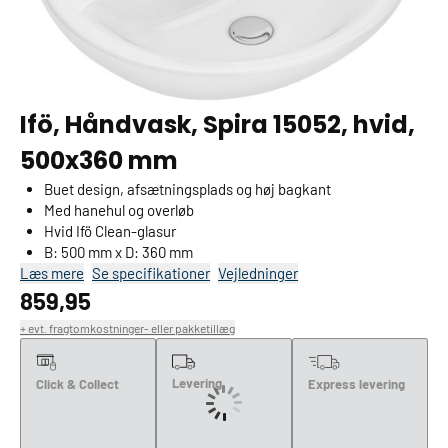
<h2>Enkel, hvid og buet Spira-håndvask til badeværelset</h2><p>If
Ifö, Håndvask, Spira 15052, hvid,
Badeværelse & VVS /
Badinteriør /
Håndvaske
500x360 mm
Buet design, afsætningsplads og høj bagkant
Med hanehul og overløb
Hvid Ifö Clean-glasur
B: 500 mm x D: 360 mm
Læs mere
Se specifikationer
Vejledninger
859,95
859.95
+ evt. fragtomkostninger- eller pakketillæg
Levering
Click & Collect
Express levering