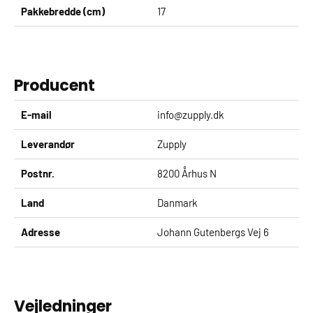
Pakkebredde (cm)
17
Producent
E-mail
info@zupply.dk
Leverandør
Zupply
Postnr.
8200 Århus N
Land
Danmark
Adresse
Johann Gutenbergs Vej 6
Vejledninger